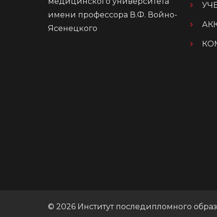
медицинского университета
УЧ
имени профессора В.Ф. Войно-
АК
Ясенецкого
КО
© 2026 Институт последипломного обра