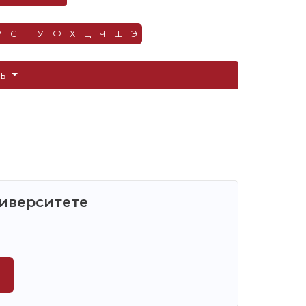
Р
С
Т
У
Ф
Х
Ц
Ч
Ш
Э
ть
ниверситете