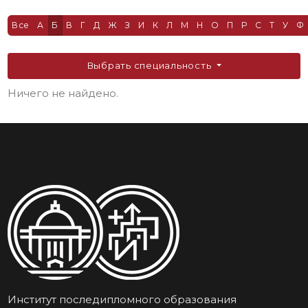
Все
А
Б
В
Г
Д
Ж
З
И
К
Л
М
Н
О
П
Р
С
Т
У
Ф
Выбрать специальность
Ничего не найдено.
Институт последипломного образования