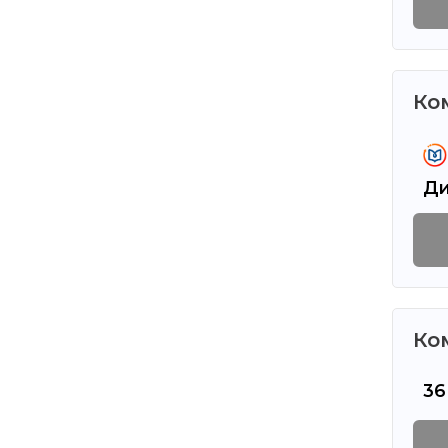
Ко
Ди
Ко
36