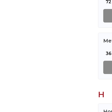
72
Ме
36
Н
Но