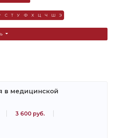
Р
С
Т
У
Ф
Х
Ц
Ч
Ш
Э
ть
я в медицинской
3 600 руб.