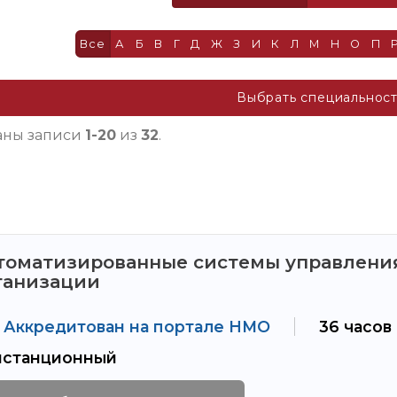
Все
А
Б
В
Г
Д
Ж
З
И
К
Л
М
Н
О
П
Выбрать специальнос
аны записи
1-20
из
32
.
томатизированные системы управлени
ганизации
Аккредитован на портале НМО
36 часов
станционный