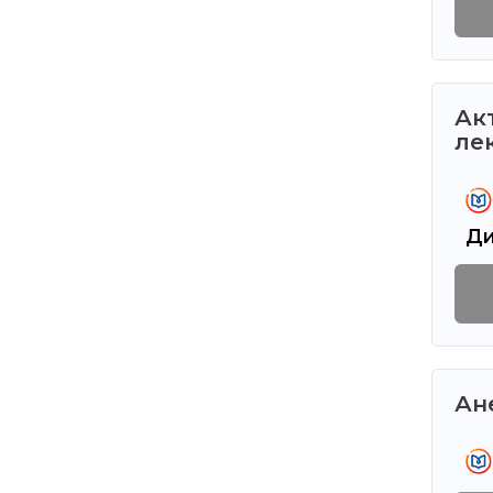
Ак
ле
Ди
Ан