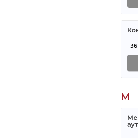
Ко
36
М
Ме
ау