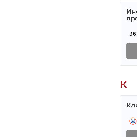
Ин
пр
36
К
Кл