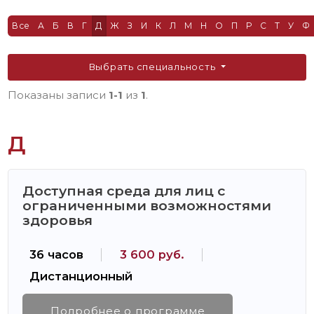
Все
А
Б
В
Г
Д
Ж
З
И
К
Л
М
Н
О
П
Р
С
Т
У
Ф
Выбрать специальность
Показаны записи
1-1
из
1
.
Д
Доступная среда для лиц с
ограниченными возможностями
здоровья
36 часов
3 600 руб.
Дистанционный
Подробнее о программе