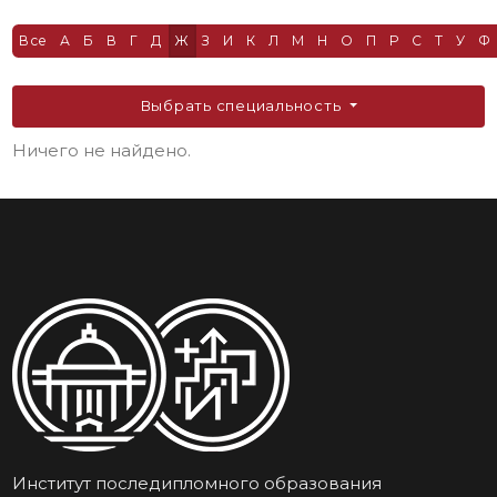
Все
А
Б
В
Г
Д
Ж
З
И
К
Л
М
Н
О
П
Р
С
Т
У
Ф
Выбрать специальность
Ничего не найдено.
Институт последипломного образования