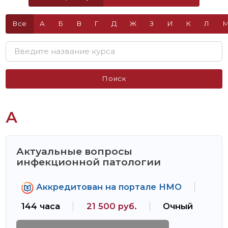
Все
А
Б
В
Г
Д
Ж
З
И
К
Л
Поиск
А
Актуальные вопросы
инфекционной патологии
Аккредитован на портале НМО
144 часа
21 500 руб.
Очный