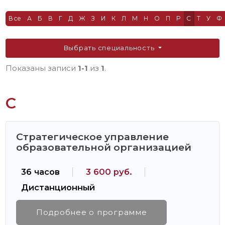
Все
А
Б
В
Г
Д
Ж
З
И
К
Л
М
Н
О
П
Р
С
Т
У
Ф
Выбрать специальность
Показаны записи
1-1
из
1
.
С
Стратегическое управление
образовательной организацией
36 часов
3 600 руб.
Дистанционный
Подробнее о программе