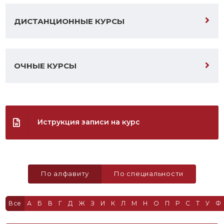
ДИСТАНЦИОННЫЕ КУРСЫ
ОЧНЫЕ КУРСЫ
Иструкция записи на курс
По алфавиту
По специальности
Все
А
Б
В
Г
Д
Ж
З
И
К
Л
М
Н
О
П
Р
С
Т
У
Ф