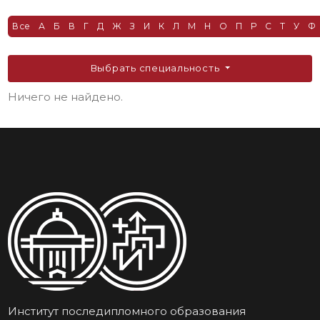
Все
А
Б
В
Г
Д
Ж
З
И
К
Л
М
Н
О
П
Р
С
Т
У
Ф
Выбрать специальность
Ничего не найдено.
Институт последипломного образования