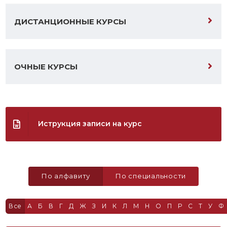
ДИСТАНЦИОННЫЕ КУРСЫ
ОЧНЫЕ КУРСЫ
Иструкция записи на курс
По алфавиту
По специальности
Все
А
Б
В
Г
Д
Ж
З
И
К
Л
М
Н
О
П
Р
С
Т
У
Ф