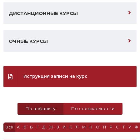
ДИСТАНЦИОННЫЕ КУРСЫ
ОЧНЫЕ КУРСЫ
Иструкция записи на курс
По алфавиту
По специальности
Все
А
Б
В
Г
Д
Ж
З
И
К
Л
М
Н
О
П
Р
С
Т
У
Ф