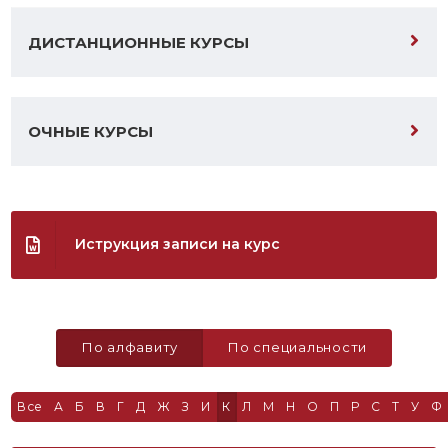
ДИСТАНЦИОННЫЕ КУРСЫ
ОЧНЫЕ КУРСЫ
Иструкция записи на курс
По алфавиту
По специальности
Все
А
Б
В
Г
Д
Ж
З
И
К
Л
М
Н
О
П
Р
С
Т
У
Ф