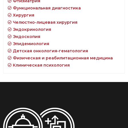
Фтизиатрия
Функциональная диагностика
Хирургия
Челюстно-лицевая хирургия
Эндокринология
Эндоскопия
Эпидемиология
Детская онкология-гематология
Физическая и реабилитационная медицина
Клиническая психология