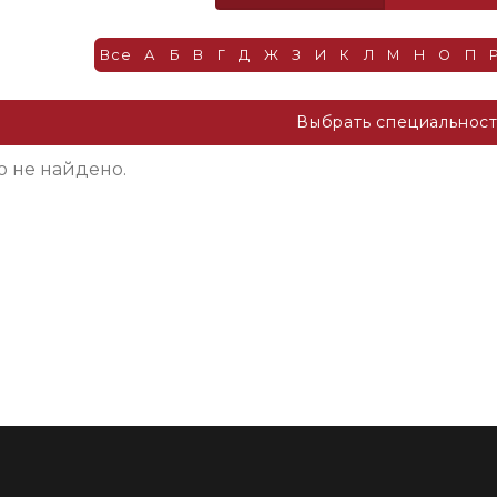
Все
А
Б
В
Г
Д
Ж
З
И
К
Л
М
Н
О
П
Выбрать специальнос
о не найдено.