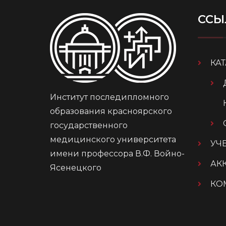
ССЫ
КА
Институт последипломного
образования красноярского
государственного
медицинского университета
УЧ
имени профессора В.Ф. Войно-
АК
Ясенецкого
КО