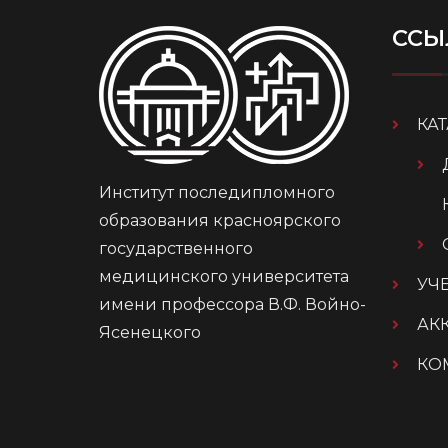
ССЫ
КА
Институт последипломного
образования красноярского
государственного
медицинского университета
УЧ
имени профессора В.Ф. Войно-
АК
Ясенецкого
КО