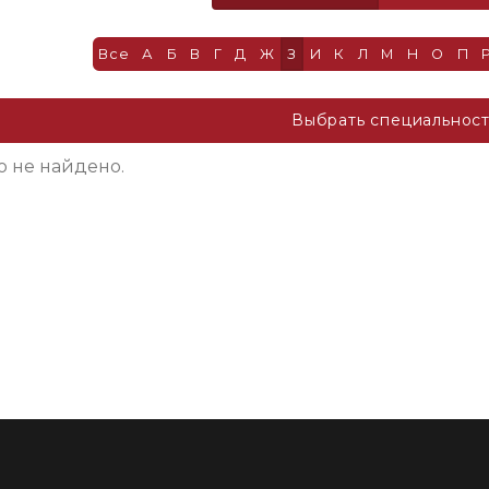
Все
А
Б
В
Г
Д
Ж
З
И
К
Л
М
Н
О
П
Выбрать специальнос
о не найдено.