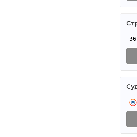
Ст
36
Су