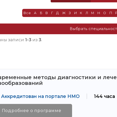
Все
А
Б
В
Г
Д
Ж
З
И
К
Л
М
Н
О
П
Выбрать специальнос
аны записи
1-3
из
3
.
временные методы диагностики и лече
вообразований
Аккредитован на портале НМО
144 часа
Подробнее о программе