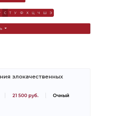
Р
С
Т
У
Ф
Х
Ц
Ч
Ш
Э
ть
ния злокачественных
21 500 руб.
Очный