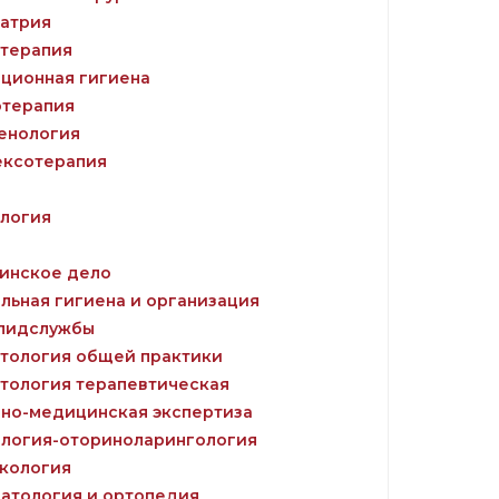
атрия
терапия
ционная гигиена
терапия
енология
ксотерапия
логия
инское дело
льная гигиена и организация
эпидслужбы
тология общей практики
тология терапевтическая
но-медицинская экспертиза
логия-оториноларингология
кология
атология и ортопедия