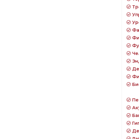
Тр
Уп
Ур
Фа
Фи
Фу
Че
Эн
Де
Фи
Би
Пе
Ак
Ба
Ги
Де
Ла