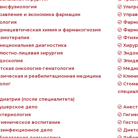
ансфузиология
Ультр
равление и экономика фармации
Управ
ология
Фарма
рмацевтическая химия и фармакогнозия
Фарм
зиотерапия
Фтизи
нкциональная диагностика
Хирур
люстно-лицевая хирургия
Эндок
доскопия
Эпиде
тская онкология-гематология
Медиц
зическая и реабилитационная медицина
Клини
олог
Стома
специал
диатрия (после специалитета)
ушерское дело
Анест
ктериология
Гигие
гиеническое воспитание
Гисто
зинфекционное дело
Дието
бораторная диагностика
Лабор