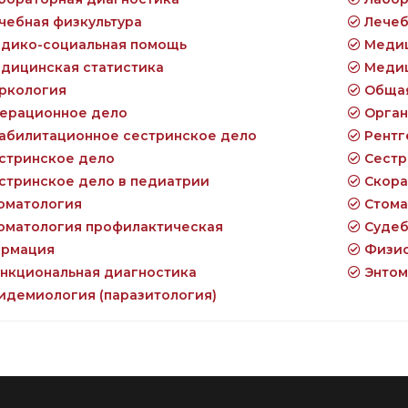
чебная физкультура
Лечеб
дико-социальная помощь
Медиц
дицинская статистика
Медиц
ркология
Общая
ерационное дело
Орган
абилитационное сестринское дело
Рентг
стринское дело
Сестр
стринское дело в педиатрии
Скора
оматология
Стома
оматология профилактическая
Судеб
рмация
Физио
нкциональная диагностика
Энтом
идемиология (паразитология)