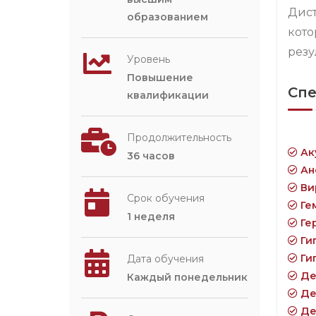
Дист
образованием
кото
резу
Уровень
Повышение
Спе
квалификации
Продолжительность
Ак
36 часов
Ан
Ви
Срок обучения
Ге
1 неделя
Ге
Ги
Ги
Дата обучения
Де
Каждый понедельник
Де
Де