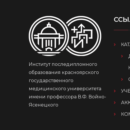
ССЫ
КА
Институт последипломного
образования красноярского
государственного
медицинского университета
УЧ
имени профессора В.Ф. Войно-
АК
Ясенецкого
КО