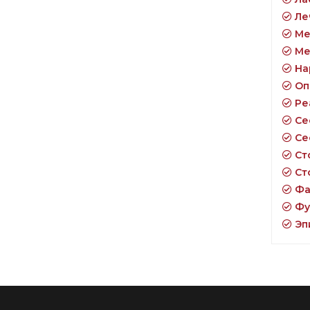
Ле
Ме
Ме
На
Оп
Ре
Се
Се
Ст
Ст
Фа
Фу
Эп