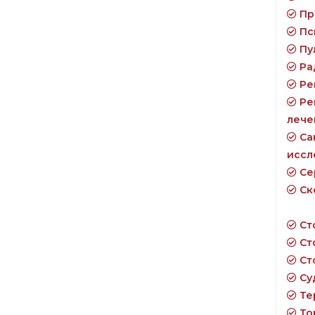
Пр
Пс
Пу
Ра
Ре
Ре
лече
Са
иссл
Се
Ск
Ст
Ст
Ст
Су
Те
То