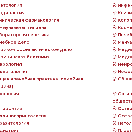
етология
Инфек
рдиология
Клини
иническая фармакология
Колоп
ммунальная гигиена
Косме
бораторная генетика
Лечеб
чебное дело
Мануа
дико-профилактическое дело
Медиц
дицинская биохимия
Медиц
врология
Нейро
онатология
Нефро
щая врачебная практика (семейная
Общая
цина)
кология
Орган
общест
тодонтия
Остео
ориноларингология
Офтал
разитология
Патол
диатрия
Пласт