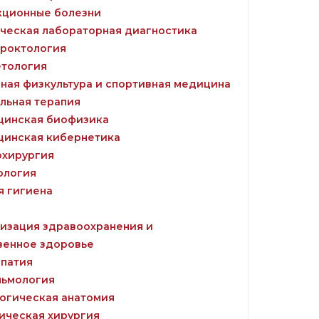
ционные болезни
ческая лабораторная диагностика
роктология
тология
ная физкультура и спортивная медицина
льная терапия
инская биофизика
инская кибернетика
хирургия
логия
 гигиена
изация здравоохранения и
венное здоровье
патия
ьмология
огическая анатомия
ическая хирургия