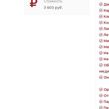
Стоимость
Ди
3 600 руб.
Ка
Кл
Ко
Ла
Ле
Ме
Ме
Не
Не
Об
меди
Он
Ор
От
Па
Пе