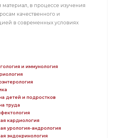
материал, в процессе изучения
росам качественного и
цией в современных условиях
гология и иммунология
риология
оэнтерология
ика
на детей и подростков
на труда
фектология
ая кардиология
ая урология-андрология
ая эндокринология