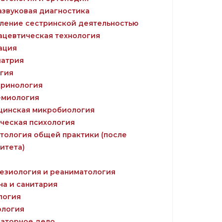
азвуковая диагностика
ление сестринской деятельностью
цевтическая технология
ация
атрия
гия
ринология
миология
инская микробиология
ческая психология
тология общей практики (после
итета)
езиология и реаниматология
на и санитария
логия
логия
аторное дело