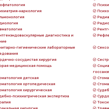
офпатология
Психи
ихиатрия-наркология
Психо
льмонология
Радиа
диология
Радио
вматология
Рентг
нтгенэндоваскулярные диагностика и
Рефле
ние
нитарно-гигиенические лабораторные
Сексо
едования
рдечно-сосудистая хирургия
Сестр
орая медицинская помощь
Социа
госсан
оматология детская
Стома
оматология ортопедическая
Стома
оматология хирургическая
Судеб
дебно-психиатрическая экспертиза
Сурдо
рапия
Токси
ракальная хирургия
Травм