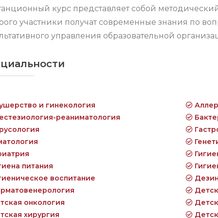
анционный курс представляет собой методический 
рого участники получат современные знания по воп
льтативного управления образовательной организа
циальности
ушерство и гинекология
Аллер
естезиология-реаниматология
Бакте
русология
Гастр
матология
Генет
риатрия
Гигие
гиена питания
Гигие
гиеническое воспитание
Дезин
рматовенерология
Детск
тская онкология
Детск
тская хирургия
Детск