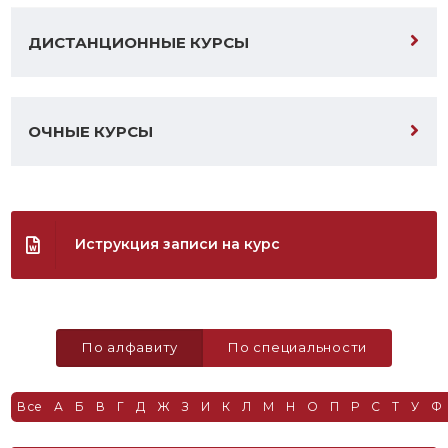
ДИСТАНЦИОННЫЕ КУРСЫ
ОЧНЫЕ КУРСЫ
Иструкция записи на курс
По алфавиту
По специальности
Все
А
Б
В
Г
Д
Ж
З
И
К
Л
М
Н
О
П
Р
С
Т
У
Ф