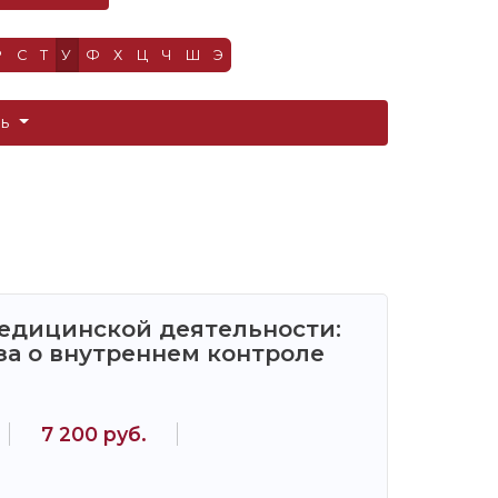
Р
С
Т
У
Ф
Х
Ц
Ч
Ш
Э
ть
медицинской деятельности:
а о внутреннем контроле
7 200 руб.