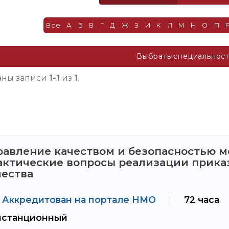
Все
А
Б
В
Г
Д
Ж
З
И
К
Л
М
Н
О
П
Выбрать специальнос
аны записи
1-1
из
1
.
равление качеством и безопасностью 
актические вопросы реализации приказ
чества
Аккредитован на портале НМО
72 часа
станционный