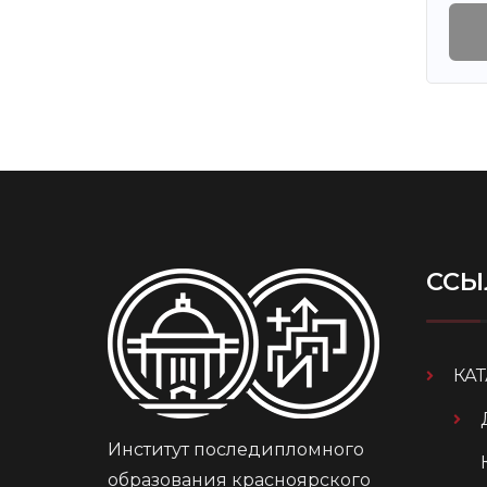
ССЫ
КА
Институт последипломного
образования красноярского