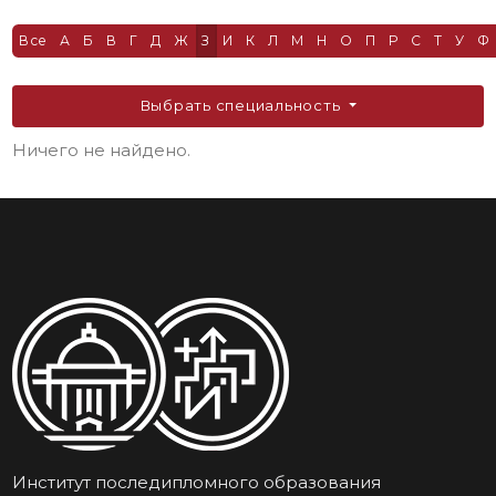
Все
А
Б
В
Г
Д
Ж
З
И
К
Л
М
Н
О
П
Р
С
Т
У
Ф
Выбрать специальность
Ничего не найдено.
Институт последипломного образования