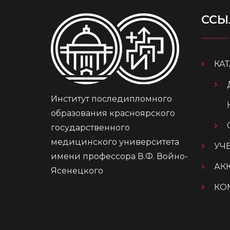
ССЫ
КА
Институт последипломного
образования красноярского
государственного
медицинского университета
УЧ
имени профессора В.Ф. Войно-
АК
Ясенецкого
КО