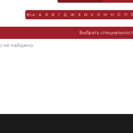
Все
А
Б
В
Г
Д
Ж
З
И
К
Л
М
Н
О
П
Выбрать специальнос
о не найдено.