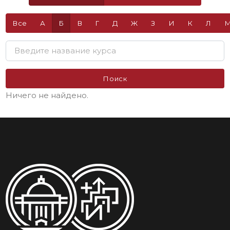
Все
А
Б
В
Г
Д
Ж
З
И
К
Л
Поиск
Ничего не найдено.