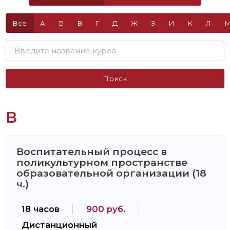
Все
А
Б
В
Г
Д
Ж
З
И
К
Л
Поиск
В
Воспитательный процесс в
поликультурном пространстве
образовательной организации (18
ч.)
18 часов
900 руб.
Дистанционный