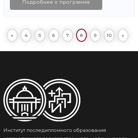
Подробнее о программе
«
4
5
6
7
8
9
10
»
Институт последипломного образования