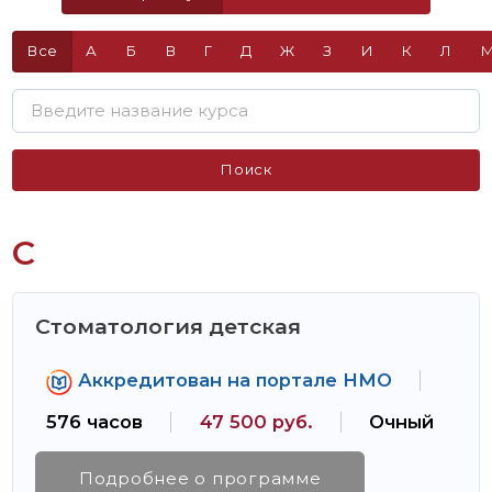
Все
А
Б
В
Г
Д
Ж
З
И
К
Л
Поиск
С
Стоматология детская
Аккредитован на портале НМО
576 часов
47 500 руб.
Очный
Подробнее о программе