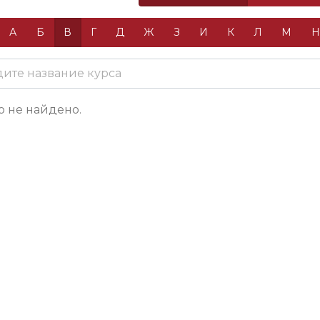
А
Б
В
Г
Д
Ж
З
И
К
Л
М
о не найдено.