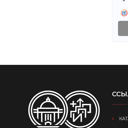
ССЫ
КА