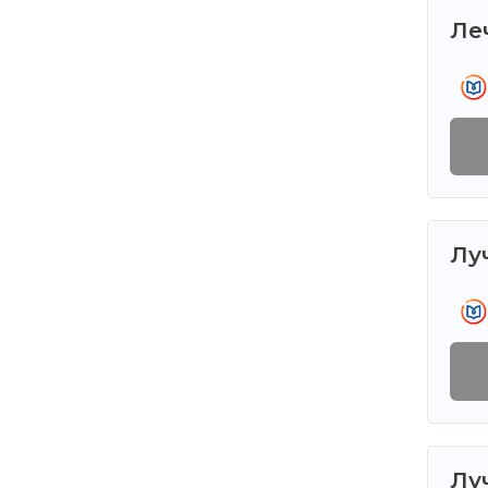
Ле
Лу
Лу