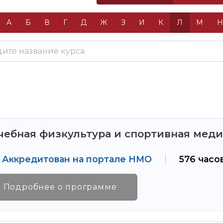
А
Б
В
Г
Д
Ж
З
И
К
Л
М
чебная физкультура и спортивная мед
Аккредитован на портале НМО
576 часо
Подробнее о программе