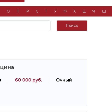
Н
О
П
Р
С
Т
У
Ф
Х
Ц
Ч
Ш
Поиск
ицина
в
60 000 руб.
Очный