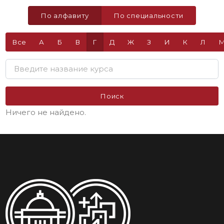
По алфавиту
По специальности
Все
А
Б
В
Г
Д
Ж
З
И
К
Л
Поиск
Ничего не найдено.