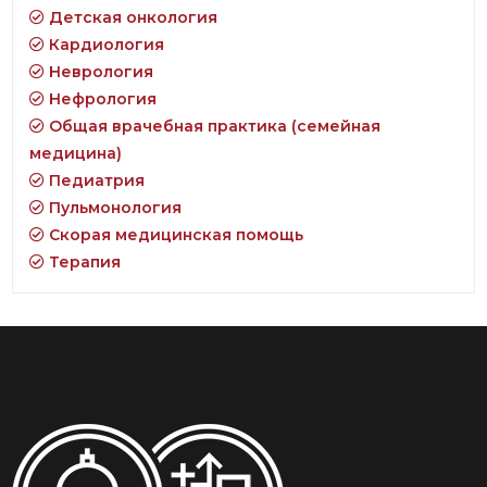
Детская онкология
Кардиология
Неврология
Нефрология
Общая врачебная практика (семейная
медицина)
Педиатрия
Пульмонология
Скорая медицинская помощь
Терапия