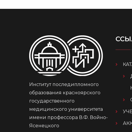
ССЫ
КА
Институт последипломного
образования красноярского
государственного
медицинского университета
УЧ
имени профессора В.Ф. Войно-
АК
Ясенецкого