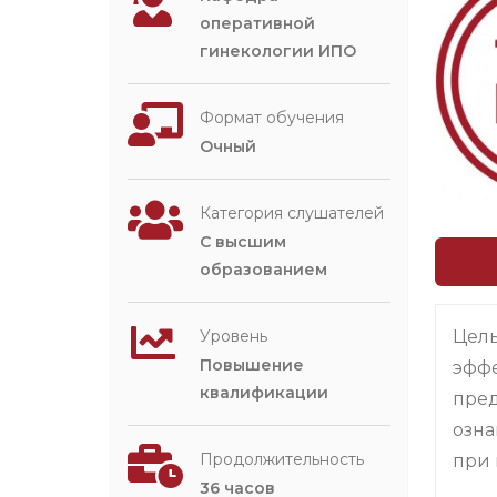
оперативной
гинекологии ИПО
Формат обучения
Очный
Категория слушателей
С высшим
образованием
Цель
Уровень
Повышение
эффе
квалификации
пред
озна
Продолжительность
при 
36 часов