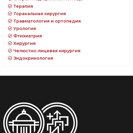
Терапия
Торакальная хирургия
Травматология и ортопедия
Урология
Фтизиатрия
Хирургия
Челюстно-лицевая хирургия
Эндокринология