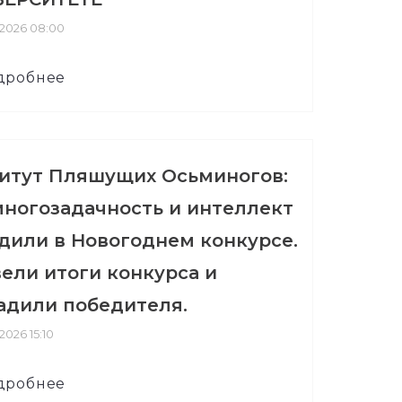
.2026 08:00
дробнее
итут Пляшущих Осьминогов:
многозадачность и интеллект
дили в Новогоднем конкурсе.
ели итоги конкурса и
адили победителя.
.2026 15:10
дробнее