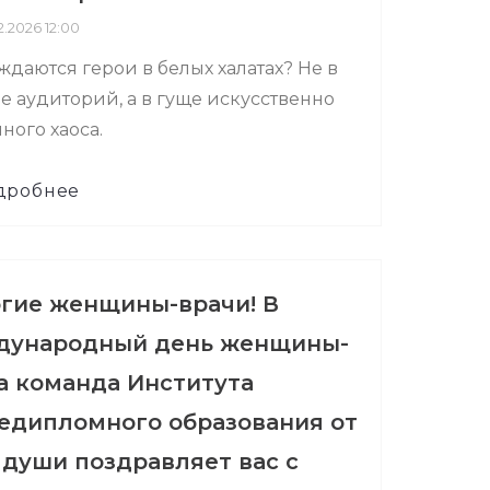
.2026 12:00
ждаются герои в белых халатах? Не в
 аудиторий, а в гуще искусственно
ного хаоса.
дробнее
гие женщины-врачи! В
ународный день женщины-
а команда Института
едипломного образования от
 души поздравляет вас с