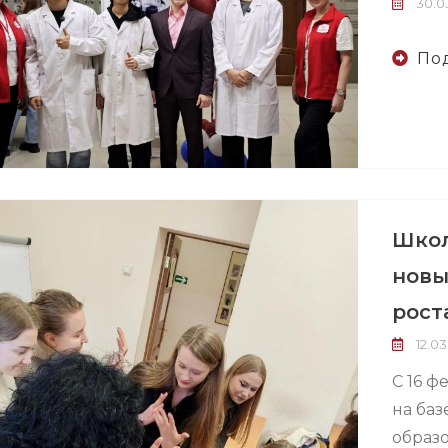
30.03
По
Школ
новы
рост
12.03
С 16 ф
на ба
образ