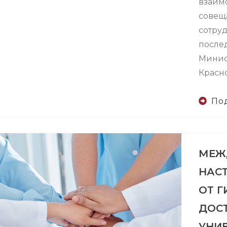
взаим
совещ
сотруд
после
Минис
Красно
По
МЕЖ
НАС
ОТ Г
ДОС
УНИ