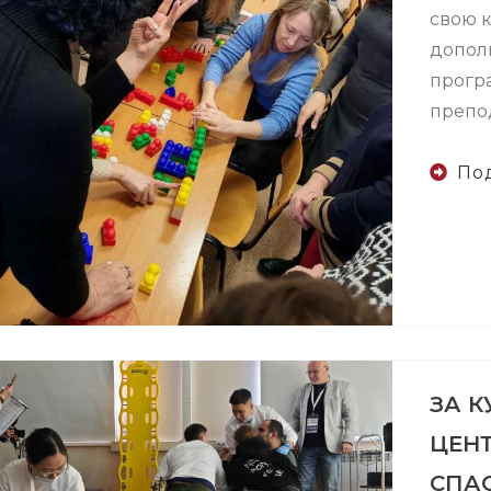
свою 
допол
прогр
препо
По
ЗА 
ЦЕНТ
СПА