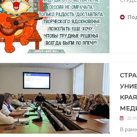
СТУДЕ
По
СТРА
УНИВ
КРА
МЕД
22.01
В рам