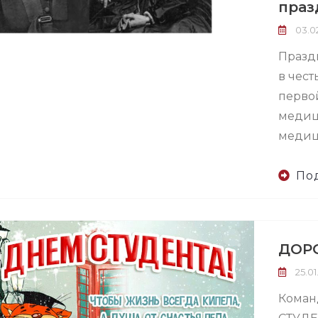
праз
03.02
Празд
в чест
перво
медиц
медиц
По
ДОРО
25.01
Коман