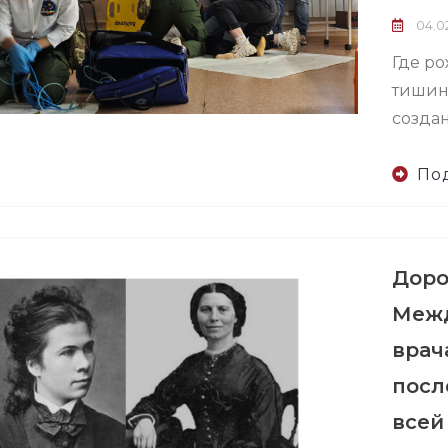
04.02
Где ро
тишине
создан
По
Доро
Межд
врач
посл
всей