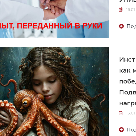
16.01
По
Инст
как 
побе
Подв
нагр
13.01
По