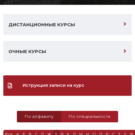
ДИСТАНЦИОННЫЕ КУРСЫ
ОЧНЫЕ КУРСЫ
Иструкция записи на курс
По алфавиту
По специальности
Все
А
Б
В
Г
Д
Ж
З
И
К
Л
М
Н
О
П
Р
С
Т
У
Ф