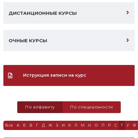
ДИСТАНЦИОННЫЕ КУРСЫ
ОЧНЫЕ КУРСЫ
Иструкция записи на курс
По алфавиту
По специальности
Все
А
Б
В
Г
Д
Ж
З
И
К
Л
М
Н
О
П
Р
С
Т
У
Ф