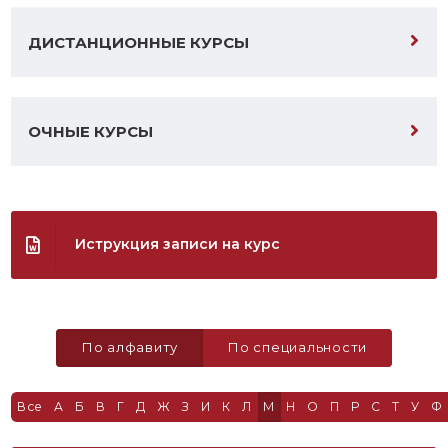
ДИСТАНЦИОННЫЕ КУРСЫ
ОЧНЫЕ КУРСЫ
Иструкция записи на курс
По алфавиту
По специальности
Все
А
Б
В
Г
Д
Ж
З
И
К
Л
М
Н
О
П
Р
С
Т
У
Ф