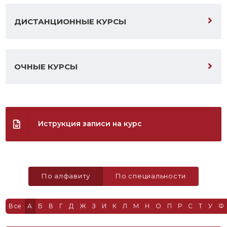
ДИСТАНЦИОННЫЕ КУРСЫ
ОЧНЫЕ КУРСЫ
Иструкция записи на курс
По алфавиту
По специальности
Все
А
Б
В
Г
Д
Ж
З
И
К
Л
М
Н
О
П
Р
С
Т
У
Ф