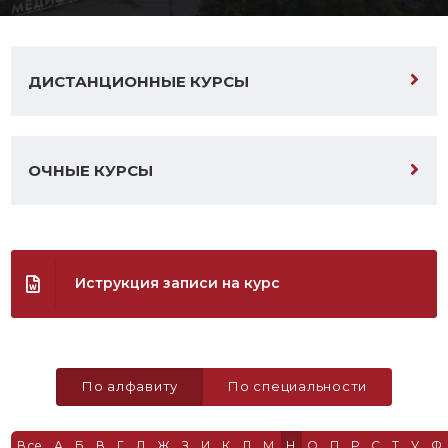
ДИСТАНЦИОННЫЕ КУРСЫ
ОЧНЫЕ КУРСЫ
Иструкция записи на курс
По алфавиту
По специальности
Все
А
Б
В
Г
Д
Ж
З
И
К
Л
М
Н
О
П
Р
С
Т
У
Ф