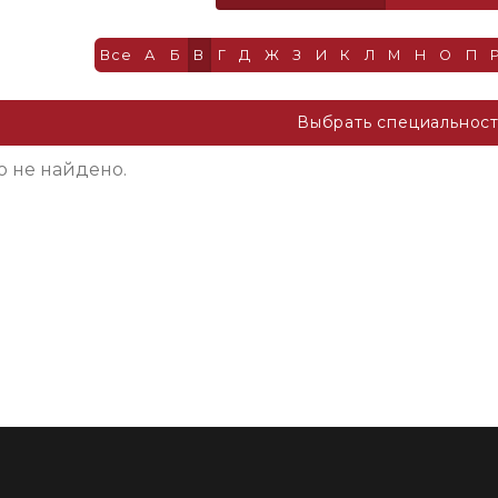
Все
А
Б
В
Г
Д
Ж
З
И
К
Л
М
Н
О
П
Выбрать специальнос
о не найдено.