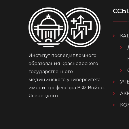
ССЫ
КА
Институт последипломного
образования красноярского
государственного
медицинского университета
УЧ
имени профессора В.Ф. Войно-
АК
Ясенецкого
КО