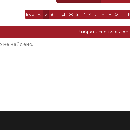
Все
А
Б
В
Г
Д
Ж
З
И
К
Л
М
Н
О
П
Выбрать специальнос
о не найдено.