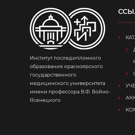
ССЫ
КА
Институт последипломного
образования красноярского
государственного
медицинского университета
УЧ
имени профессора В.Ф. Войно-
АК
Ясенецкого
КО