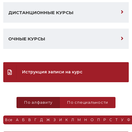
ДИСТАНЦИОННЫЕ КУРСЫ
ОЧНЫЕ КУРСЫ
Иструкция записи на курс
По алфавиту
По специальности
Все
А
Б
В
Г
Д
Ж
З
И
К
Л
М
Н
О
П
Р
С
Т
У
Ф