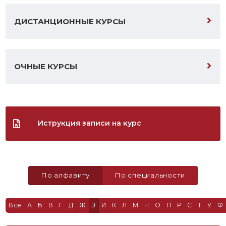
ДИСТАНЦИОННЫЕ КУРСЫ
ОЧНЫЕ КУРСЫ
Иструкция записи на курс
По алфавиту
По специальности
Все
А
Б
В
Г
Д
Ж
З
И
К
Л
М
Н
О
П
Р
С
Т
У
Ф