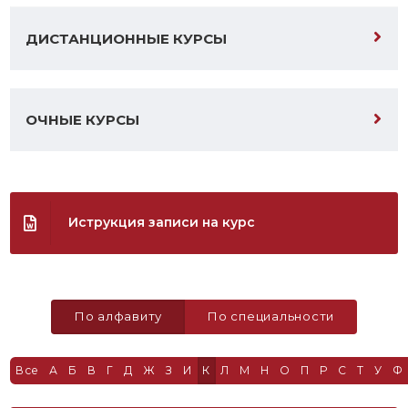
ДИСТАНЦИОННЫЕ КУРСЫ
ОЧНЫЕ КУРСЫ
Иструкция записи на курс
По алфавиту
По специальности
Все
А
Б
В
Г
Д
Ж
З
И
К
Л
М
Н
О
П
Р
С
Т
У
Ф