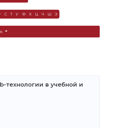
Р
С
Т
У
Ф
Х
Ц
Ч
Ш
Э
ть
-технологии в учебной и