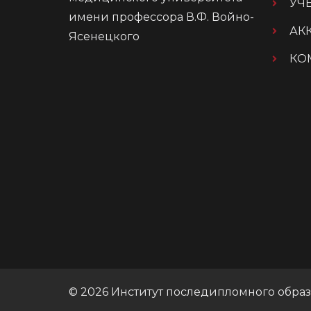
УЧ
имени профессора В.Ф. Войно-
АК
Ясенецкого
КО
© 2026 Институт последипломного обра