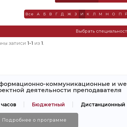
Все
А
Б
В
Г
Д
Ж
З
И
К
Л
М
Н
О
П
Выбрать специальнос
аны записи
1-1
из
1
.
формационно-коммуникационные и web
оектной деятельности преподавателя
 часов
Бюджетный
Дистанционный
Подробнее о программе